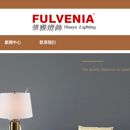
新闻中心
联系我们