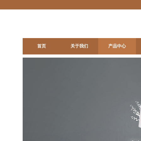
首页
关于我们
产品中心