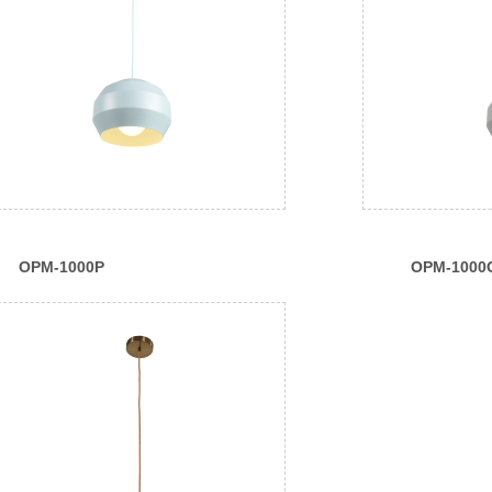
OPM-1000P
OPM-1000