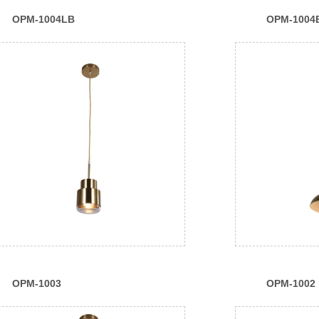
OPM-1004LB
OPM-1004
OPM-1003
OPM-1002